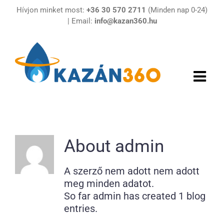
Kihagyás
Hívjon minket most:
+36 30 570 2711
(Minden nap 0-24)
| Email:
info@kazan360.hu
About
admin
A szerző nem adott nem adott
meg minden adatot.
So far admin has created 1 blog
entries.