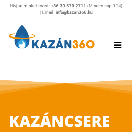
Kihagyás
Hívjon minket most:
+36 30 570 2711
(Minden nap 0-24)
| Email:
info@kazan360.hu
KAZÁNCSERE