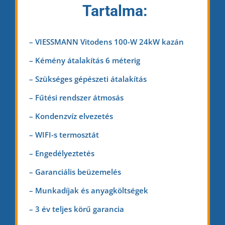
Tar
tal
ma:
– VIESSMANN Vitodens 100-W
24kW kazán
– Kémény átalakítás 6 méterig
– Szükséges gépészeti átalakítás
– Fűtési rendszer átmosás
– Kondenzvíz elvezetés
– WIFI-s termosztát
– Engedélyeztetés
– Garanciális beüzemelés
– Munkadíjak és anyagköltségek
– 3 év teljes körű garancia
– 3 év garancia