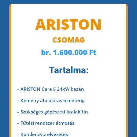
ARISTON
C
SOM
AG
br. 1.600.000 Ft
Tar
tal
ma:
– ARISTON Care S 24kW kazán
– Kémény átalakítás 6 méterig
– Szükséges gépészeti átalakítás
– Fűtési rendszer átmosás
– Kondenzvíz elvezetés