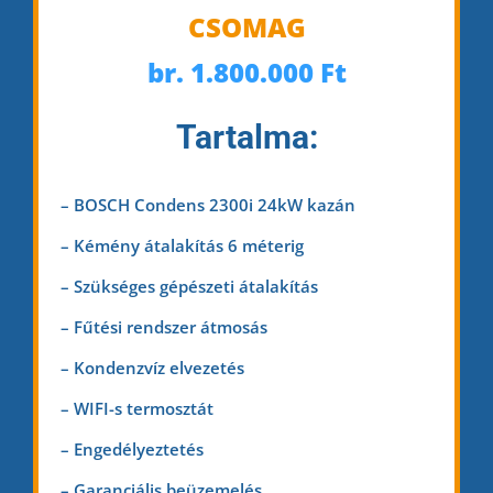
C
SOM
AG
br. 1.800.000
Ft
Tar
tal
ma:
– BOSCH Condens 2300i 24kW kazán
– Kémény átalakítás 6 méterig
– Szükséges gépészeti átalakítás
– Fűtési rendszer átmosás
– Kondenzvíz elvezetés
– WIFI-s termosztát
– Engedélyeztetés
– Garanciális beüzemelés